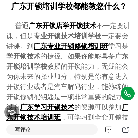
广东开锁培训学校都能教您什么？
普通
广东开锁店学开锁技术
不一定要讲
课，但是
专业开锁技术培训学校
一定要会
讲课。到
广东专业开锁修锁培训班
学习是
学开锁技术
的捷径。如果你能够具备
广东
开锁培训学校
教授的开锁能力，无疑能会
为你未来的择业加分，特别是你有意进入
开锁行业或者是汽车解码行业，能熟练的
开锁修锁配钥匙是一项非常重要的能力；
没有
广东学习开锁技术
的资源可以参加
广
东开锁技术培训班
，可学习到全套开锁技
术详解，品心而论，
广东开锁培训班
的教
写评论...
学质量并不输给某些国际课堂。