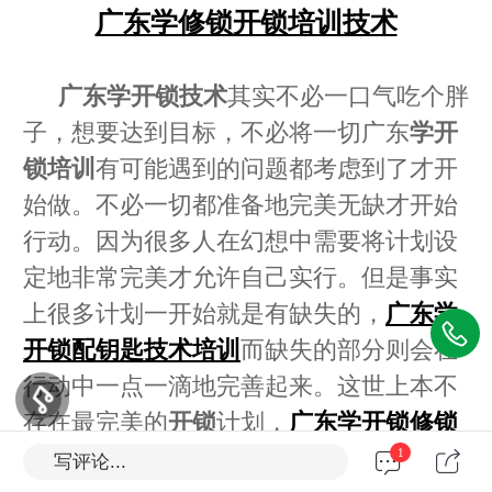
广东学修锁开锁培训技术
广东学开锁技术
其实不必一口气吃个胖
子，想要达到目标，不必将一切广东
学开
锁培训
有可能遇到的问题都考虑到了才开
始做。不必一切都准备地完美无缺才开始
行动。因为很多人在幻想中需要将计划设
定地非常完美才允许自己实行。但是事实
上很多计划一开始就是有缺失的，
广东学
开锁配钥匙技术培训
而缺失的部分则会在
行动中一点一滴地完善起来。这世上本不
存在最完美的
开锁
计划，
广东学开锁修锁
技术
有的是在实践中完善起来的方案。
1
写评论...